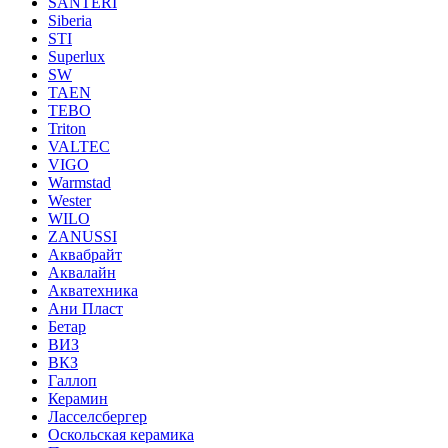
SANTERI
Siberia
STI
Superlux
SW
TAEN
TEBO
Triton
VALTEC
VIGO
Warmstad
Wester
WILO
ZANUSSI
Аквабрайт
Аквалайн
Акватехника
Ани Пласт
Бетар
ВИЗ
ВКЗ
Галлоп
Керамин
Ласселсбергер
Оскольская керамика