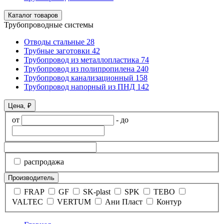
Каталог товаров
Трубопроводные системы
Отводы стальные
28
Трубные заготовки
42
Трубопровод из металлопластика
74
Трубопровод из полипропилена
240
Трубопровод канализационный
158
Трубопровод напорный из ПНД
142
Цена, ₽
от
-
до
распродажа
Производитель
FRAP
GF
SK-plast
SPK
TEBO
VALTEC
VERTUM
Ани Пласт
Контур