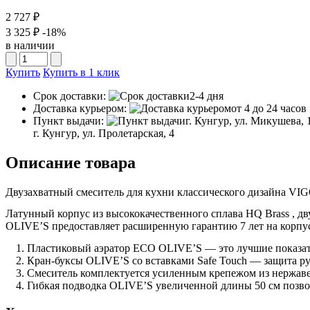
2 727 ₽
3 325 ₽
-18%
в наличии
Купить
Купить в 1 клик
Срок доставки:
2-4 дня
Доставка курьером:
от 4 до 24 часов
Пункт выдачи:
г. Кунгур, ул. Микушева, 
г. Кунгур, ул. Пролетарская, 4
Описание товара
Двузахватный смеситель для кухни классического дизайна VI
Латунный корпус из высококачественного сплава HQ Brass , д
OLIVE’S предоставляет расширенную гарантию 7 лет на корпус
Пластиковый аэратор ECO OLIVE’S — это лучшие показател
Кран-буксы OLIVE’S со вставками Safe Touch — защита ру
Смеситель комплектуется усиленным крепежом из нержаве
Гибкая подводка OLIVE’S увеличенной длины 50 см позво