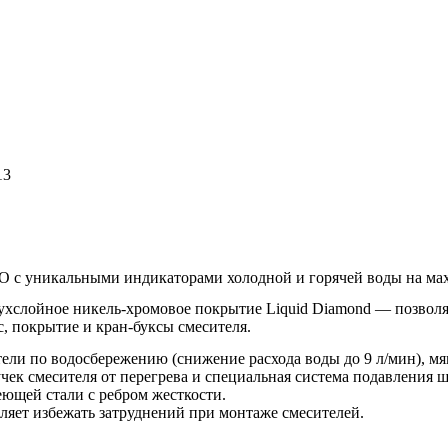
13
GO с уникальными индикаторами холодной и горячей воды на ма
вухслойное никель-хромовое покрытие Liquid Diamond — позволя
, покрытие и кран-буксы смесителя.
и по водосбережению (снижение расхода воды до 9 л/мин), мяг
чек смесителя от перегрева и специальная система подавления 
ющей стали с ребром жесткости.
ляет избежать затруднений при монтаже смесителей.