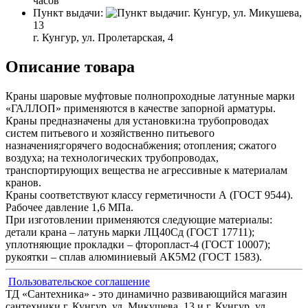
часов
Пункт выдачи:
г. Кунгур, ул. Микушева,
13
г. Кунгур, ул. Пролетарская, 4
Описание товара
Краны шаровые муфтовые полнопроходные латунные марки
«ГАЛЛОП» применяются в качестве запорной арматуры.
Краны предназначены для установки:на трубопроводах
систем питьевого и хозяйственно питьевого
назначения;горячего водоснабжения; отопления; сжатого
воздуха; на технологических трубопроводах,
транспортирующих вещества не агрессивные к материалам
кранов.
Краны соответствуют классу герметичности А (ГОСТ 9544).
Рабочее давление 1,6 МПа.
При изготовлении применяются следующие материалы:
детали крана – латунь марки ЛЦ40Сд (ГОСТ 17711);
уплотняющие прокладки – фторопласт-4 (ГОСТ 10007);
рукоятки – сплав алюминиевый АК5М2 (ГОСТ 1583).
Пользовательское соглашение
ТД «Сантехника» - это динамично развивающийся магазин
сантехники г. Кунгур, ул. Микушева, 13 и г. Кунгур, ул.